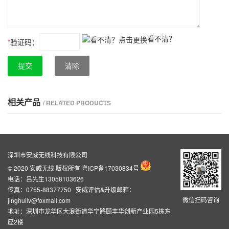
看不清？
*
验证码：
提交
清除
相关产品
/ RELATED PRODUCTS
深圳市安威无线科技有限公司
© 2020 安威无线 版权所有
粤ICP备17030834号
电话：吕先生13058103626
传真：0755-88377750 安威评估&升级邮箱：
微信扫码咨询
jinghuilv@foxmail.com
地址：深圳市龙华区大浪街道华宁路颐丰华创新产业园5栋东
座2楼