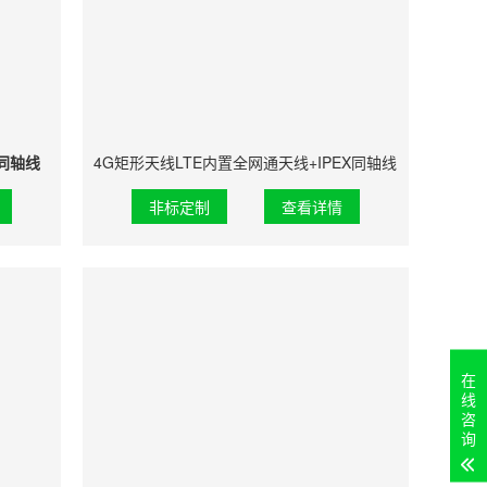
X同轴线
4G矩形天线LTE内置全网通天线+IPEX同轴线
非标定制
查看详情
在
线
咨
询