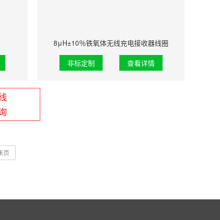
8μH±10％铁氧体无线充电接收器线圈
非标定制
查看详情
线
询
末页