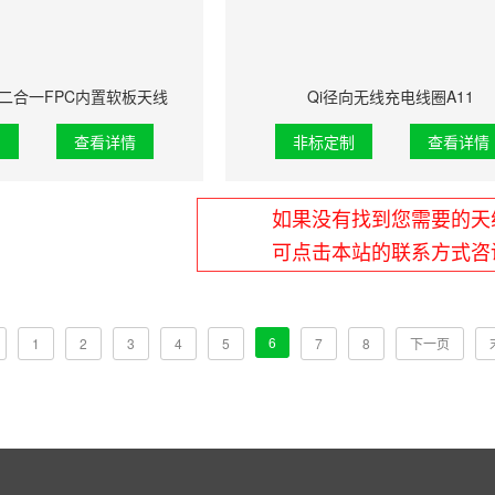
/4G二合一FPC内置软板天线
Qi径向无线充电线圈A11
制
查看详情
非标定制
查看详情
如果没有找到您需要的天
可点击本站的联系方式咨
6
1
2
3
4
5
7
8
下一页