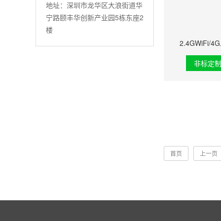
地址：深圳市龙华区大浪街道华
宁路颐丰华创新产业园5栋东座2
楼
2.4GWiFi
非标定
首页
上一页