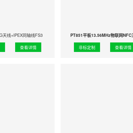
G天线+IPEX同轴线FS3
PT851平板13.56MHz物联网NF
制
查看详情
非标定制
查看详情