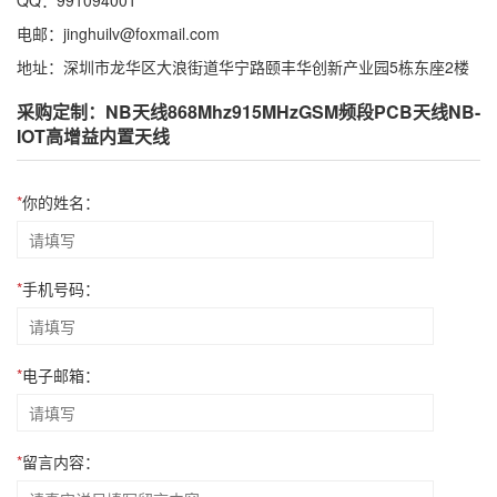
QQ：991094001
电邮：jinghuilv@foxmail.com
地址：深圳市龙华区大浪街道华宁路颐丰华创新产业园5栋东座2楼
采购定制：NB天线868Mhz915MHzGSM频段PCB天线NB-
IOT高增益内置天线
*
你的姓名：
*
手机号码：
*
电子邮箱：
*
留言内容：