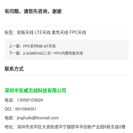
有问题，请您先咨询，谢谢
标签：
软板天线
LTE天线
柔性天线
FPC天线
上一篇：
FPC系列NB-IoT天线
下一篇：
2.4GWiFi/4G二合一FPC内置软板天线
联系方式
深圳市安威无线科技有限公司
电话：13058103626
QQ：991094001
电邮：jinghuilv@foxmail.com
地址：深圳市龙华区大浪街道华宁路颐丰华创新产业园5栋东座2楼