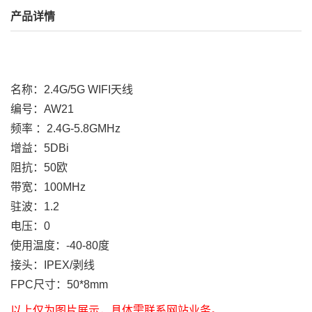
产品详情
名称：2.4G/5G WIFI天线
编号：AW21
频率
：2.4G-5.8GMHz
增益：5DBi
阻抗：50欧
带宽：100MHz
驻波：1.2
电压：0
使用温度：-40-80度
接头：IPEX/剥线
FPC尺寸：50*8mm
以上仅为图片展示，具体需联系网站业务。