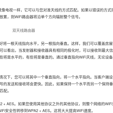
天线，就像电视一样，它可以与您对准天线的方式匹配。如果以错误的方
放置，则WiFi路由器将沿单个方向辐射整个信号。
双天线路由器
始终最好将一根天线指向水平，另一根指向垂直。这样，我们可以覆盖房
化。可以看出，当发射器和接收器具有相同的极化时，可以接收到最大
有些将是水平的，有些将是垂直的。通过垂直指向WiFi天线，无论设
，理想情况下，您可以将其中一个垂直指向，将一个水平指向。当客户端
i信号的发送和接收将会更快。因此，如果保持一个水平而另一个保持
匹配。
2 + AES。如果您使用其他协议之外的其他协议，则整个网络的WiF
i安全性转移到WPA2 + AES。这将大大提高WiFi速度。