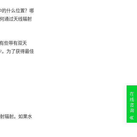
家中的什么位置？哪
如何通过天线辐射
，有些带有双天
多少。为了获得最佳
在
线
咨
询
发射辐射。如果水